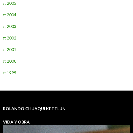
π 2005
π 2004
π 2003
π 2002
π 2001
π 2000
π 1999
ROLANDO CHUAQUI KETTLUN
VIDA Y OBRA