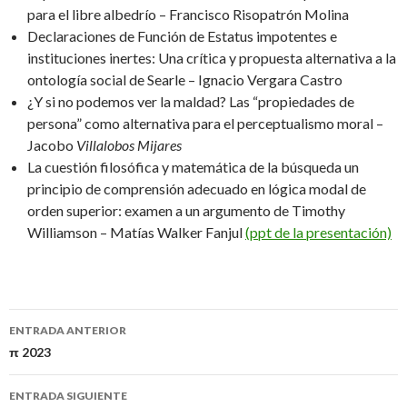
para el libre albedrío – Francisco Risopatrón Molina
Declaraciones de Función de Estatus impotentes e
instituciones inertes: Una crítica y propuesta alternativa a la
ontología social de Searle – Ignacio Vergara Castro
¿Y si no podemos ver la maldad? Las “propiedades de
persona” como alternativa para el perceptualismo moral –
Jacobo
Villalobos Mijares
La cuestión filosófica y matemática de la búsqueda un
principio de comprensión adecuado en lógica modal de
orden superior: examen a un argumento de Timothy
Williamson – Matías Walker Fanjul
(ppt de la presentación)
Navegación
ENTRADA ANTERIOR
de
π 2023
entradas
ENTRADA SIGUIENTE