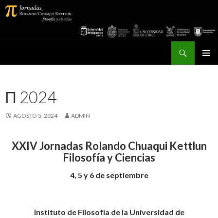
Buscar
Jornadas Rolando Chuaqui Kettlun
SALTAR
MENÚ
AL
PRINCI
CONTENIDO
Π 2024
AGOSTO 5, 2024
ADMIN
XXIV Jornadas Rolando Chuaqui Kettlun
Filosofía y Ciencias
4, 5 y 6 de septiembre
Instituto de Filosofía de la Universidad de