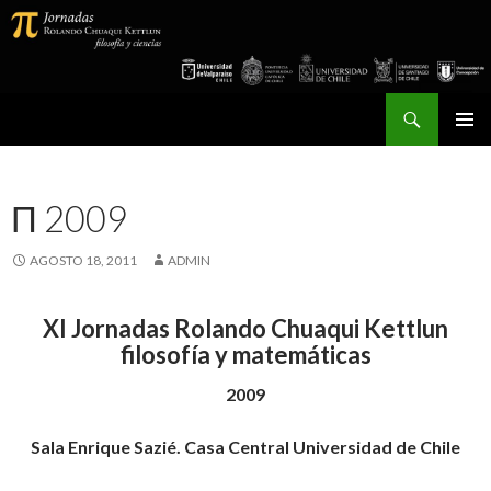
Buscar
Jornadas Rolando Chuaqui Kettlun
SALTAR
MENÚ
AL
PRINCI
CONTENIDO
Π 2009
AGOSTO 18, 2011
ADMIN
XI Jornadas Rolando Chuaqui Kettlun
filosofía y matemáticas
2009
Sala Enrique Sazié. Casa Central Universidad de Chile