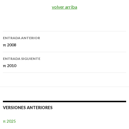
volver arriba
Navegación
ENTRADA ANTERIOR
de
π 2008
entradas
ENTRADA SIGUIENTE
π 2010
VERSIONES ANTERIORES
π 2025