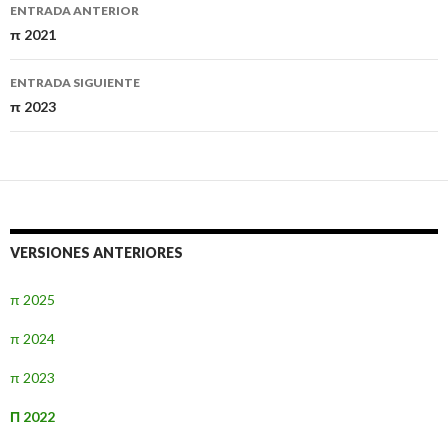
Navegación
ENTRADA ANTERIOR
de
π 2021
entradas
ENTRADA SIGUIENTE
π 2023
VERSIONES ANTERIORES
π 2025
π 2024
π 2023
Π 2022