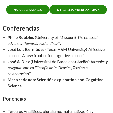
HORARIO XXI JRCK
LIBRO RESÚMENES XXII JRCK
Conferencias
Philip Robbins
(University of Missouri) ‘
The ethics of
adversity: Towards a scientifically
‘
José Luis Bermúdez
(Texas A&M University) ‘Affective
science: A new frontier for cognitive science’
José A. Diez
(Universitat de Barcelona) ‘
Análisis formales y
pragmatismo en Filosofía de la Ciencia: ¿Tensión o
colaboración?
‘
Mesa redonda: Scientific explanation and Cognitive
Science
Ponencias
Terceros Analíticos: pluralismo, matematización y