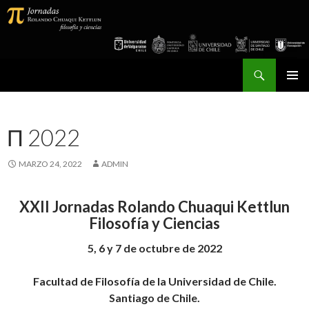
Buscar
Jornadas Rolando Chuaqui Kettlun
SALTAR
MENÚ
AL
PRINCI
CONTENIDO
Π 2022
MARZO 24, 2022
ADMIN
XXII Jornadas Rolando Chuaqui Kettlun
Filosofía y Ciencias
5, 6 y 7 de octubre de 2022
Facultad de Filosofía de la Universidad de Chile.
Santiago de Chile.